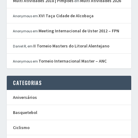
Multi Atividades 2018 | Pimpões
Multi Atividades 2026
em
XVI Taça Cidade de Alcobaça
Anonymous
em
Meeting Internacional de Uster 2012 – FPN
Anonymous
em
II Torneio Masters do Litoral Alentejano
Daniel R,
em
Torneio Internacional Master – ANC
Anonymous
em
CATEGORIAS
Aniversários
Basquetebol
Ciclismo