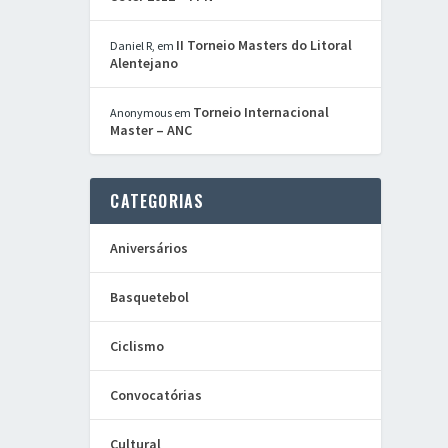
II Torneio Masters do Litoral
Daniel R,
em
Alentejano
Torneio Internacional
Anonymous
em
Master – ANC
CATEGORIAS
Aniversários
Basquetebol
Ciclismo
Convocatórias
Cultural