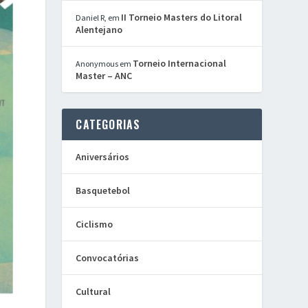
II Torneio Masters do Litoral
Daniel R,
em
Alentejano
Torneio Internacional
Anonymous
em
Master – ANC
CATEGORIAS
Aniversários
Basquetebol
Ciclismo
Convocatórias
Cultural