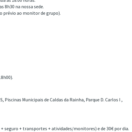
aba às 18.00 horas.
das 8h30 na nossa sede.
o prévio ao monitor de grupo).
18h00).
, Piscinas Municipais de Caldas da Rainha, Parque D. Carlos I ,
?
 seguro + transportes + atividades/monitores) e de 30€ por dia.