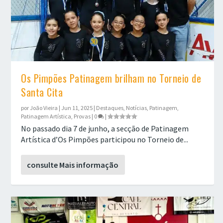
Os Pimpões Patinagem brilham no Torneio de
Santa Cita
por
João Vieira
|
Jun 11, 2025
|
Destaques
,
Notícias
,
Patinagem
,
Patinagem Artística
,
Provas
|
0
|
No passado dia 7 de junho, a secção de Patinagem
Artística d’Os Pimpões participou no Torneio de...
consulte Mais informação