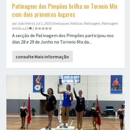
Patinagem dos Pimpões brilha no Torneio Mix
com dois primeiros lugares
por
João Vieira
|
Jul 1, 2025
|
Destaques
,
Notícias
,
Patinagem
,
Patinagem
Artística
|
0
|
A secção de Patinagem dos Pimpões participou nos
dias 28 e 29 de Junho no Torneio Mix da...
consulte Mais informação