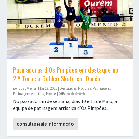
Patinadoras d’Os Pimpões em destaque no
2.º Torneio Golden Skate em Ourém
por
João Vieira
|
Mai 13, 2025
|
Destaques
,
Notícias
,
Patinagem
,
Patinagem Artística
,
Provas
|
0
|
No passado fim de semana, dias 10 e 11 de Maio, a
equipa de patinagem artística d’Os Pimpões...
consulte Mais informação