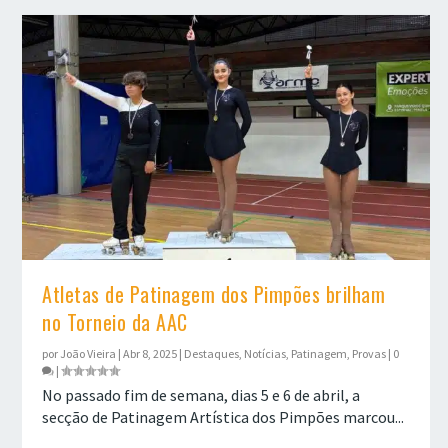
Atletas de Patinagem dos Pimpões brilham
no Torneio da AAC
por
João Vieira
|
Abr 8, 2025
|
Destaques
,
Notícias
,
Patinagem
,
Provas
|
0
|
No passado fim de semana, dias 5 e 6 de abril, a
secção de Patinagem Artística dos Pimpões marcou...