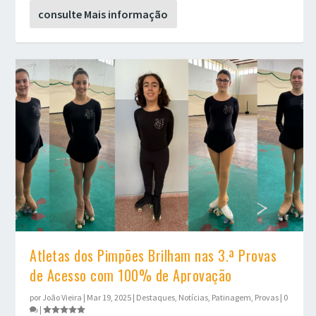
consulte Mais informação
Atletas dos Pimpões Brilham nas 3.ª Provas
de Acesso com 100% de Aprovação
por
João Vieira
|
Mar 19, 2025
|
Destaques
,
Notícias
,
Patinagem
,
Provas
|
0
|