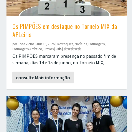
Os PIMPÕES em destaque no Torneio MIX da
APLeiria
por
João Vieira
|
Jun 18, 2025
|
Destaques
,
Notícias
,
Patinagem
,
Patinagem Artística
,
Provas
|
0
|
Os PIMPÕES marcaram presença no passado fim de
semana, dias 14 e 15 de junho, no Torneio MIX,...
consulte Mais informação