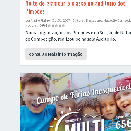
Noite de glamour e classe no auditório dos
Pimpões
por
André Fialho
|
Out 31, 2017
|
Cultural
,
Destaques
,
Natação Competi
Notícias
|
0
|
Numa organização dos Pimpões e da Secção de Nata
de Competição, realizou-se na sala Auditório...
consulte Mais informação