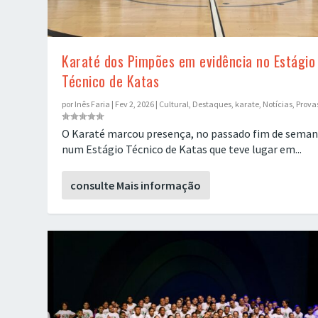
Karaté dos Pimpões em evidência no Estágio
Técnico de Katas
por
Inês Faria
|
Fev 2, 2026
|
Cultural
,
Destaques
,
karate
,
Notícias
,
Prova
O Karaté marcou presença, no passado fim de seman
num Estágio Técnico de Katas que teve lugar em...
Mais de 100 Participantes na 2.ª Edição do “S
Espetáculo de Hip-Hop dos Pimpões encerra é
consulte Mais informação
Postado por
Postado por
João Vieira
João Vieira
|
|
Ago 4, 2025
Jul 31, 2025
|
|
Cultural
Cultural
,
,
Destaques
Destaques
,
,
Notícias
Notícias
|
|
0
0