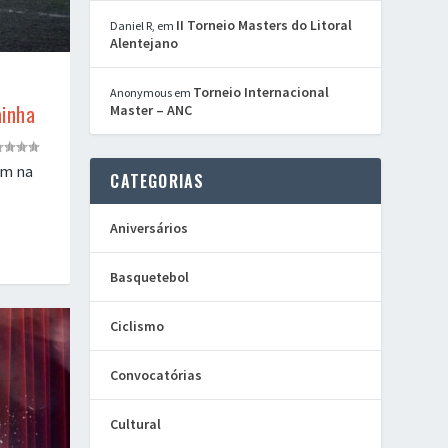
II Torneio Masters do Litoral
Daniel R,
em
Alentejano
Torneio Internacional
Anonymous
em
ainha
Master – ANC
am na
CATEGORIAS
Aniversários
Basquetebol
Ciclismo
Convocatórias
Cultural