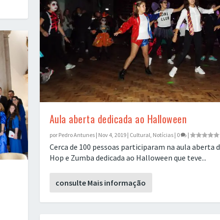
Aula aberta dedicada ao Halloween
por
Pedro Antunes
|
Nov 4, 2019
|
Cultural
,
Notícias
|
0
|
Cerca de 100 pessoas participaram na aula aberta 
Hop e Zumba dedicada ao Halloween que teve...
s
consulte Mais informação