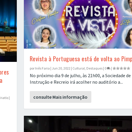
Revista à Portuguesa está de volta ao Pim
por
Inês Faria
|
Jun 20, 2022
|
Cultural
,
Destaques
|
0
|
ores
No próximo dia 9 de julho, às 21h00, a Sociedade de
a
Instrução e Recreio irá acolher no auditório a...
consulte Mais informação
riatlo
|