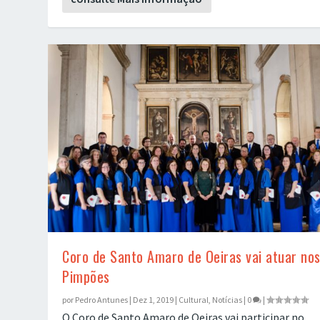
Coro de Santo Amaro de Oeiras vai atuar no
Pimpões
por
Pedro Antunes
|
Dez 1, 2019
|
Cultural
,
Notícias
|
0
|
O Coro de Santo Amaro de Oeiras vai participar no