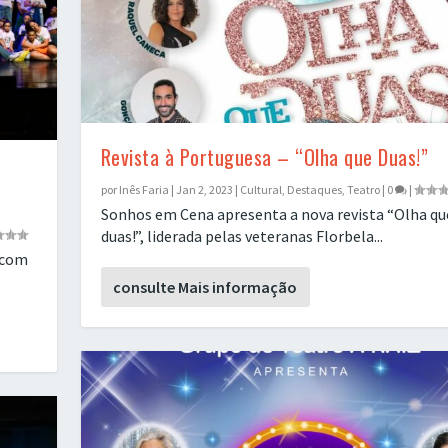
Revista à Portuguesa – “Olha que Duas!”
por
Inês Faria
|
Jan 2, 2023
|
Cultural
,
Destaques
,
Teatro
|
0
|
Sonhos em Cena apresenta a nova revista “Olha qu
duas!”, liderada pelas veteranas Florbela...
 com
consulte Mais informação