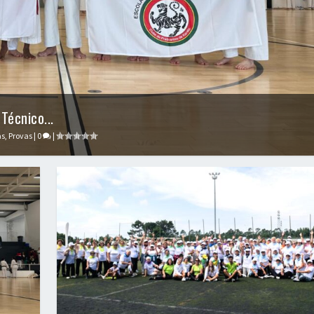
Técnico...
as
,
Provas
|
0
|