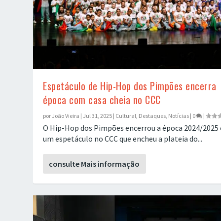
Espetáculo de Hip-Hop dos Pimpões encerra
época com casa cheia no CCC
por
João Vieira
|
Jul 31, 2025
|
Cultural
,
Destaques
,
Notícias
|
0
|
O Hip-Hop dos Pimpões encerrou a época 2024/2025
um espetáculo no CCC que encheu a plateia do...
consulte Mais informação