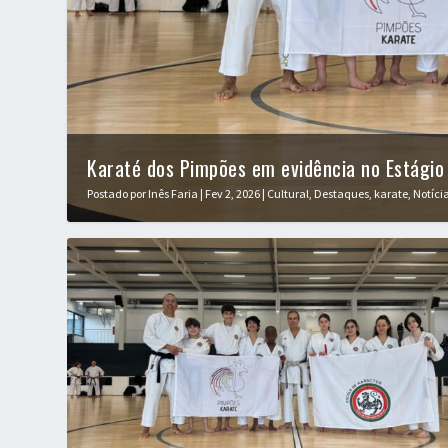
Karaté dos Pimpões em evidência no Estágio 
Postado por
Inês Faria
|
Fev 2, 2026
|
Cultural
,
Destaques
,
karate
,
Notíci