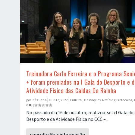
Treinadora Carla Ferreira e o Programa Seni
+ foram premiados na I Gala do Desporto e d
Atividade Física das Caldas Da Rainha
por
Inês Faria
|
Out 17, 2022
|
Cultural
,
Destaques
,
Notícias
,
Protocolos
,
T
0
|
No passado dia 16 de outubro, realizou-se a I Gala do
Desporto e da Atividade Física no CCC –...
consulte Mais informação