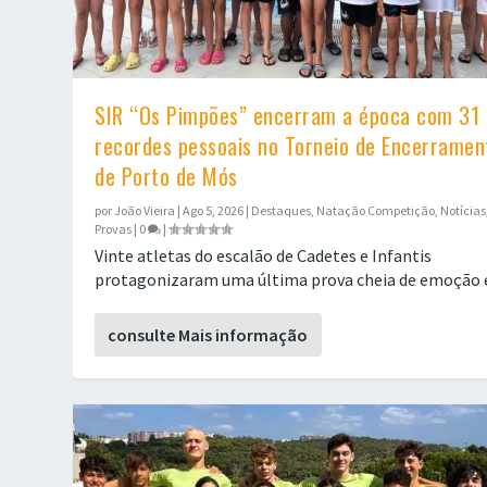
SIR “Os Pimpões” encerram a época com 31
recordes pessoais no Torneio de Encerramen
de Porto de Mós
por
João Vieira
|
Ago 5, 2026
|
Destaques
,
Natação Competição
,
Notícias
Provas
|
0
|
Vinte atletas do escalão de Cadetes e Infantis
protagonizaram uma última prova cheia de emoção e.
SIR “Os Pimpões” sobem ao pódio nacion...
SIR “Os Pimpões” sobem ao pódio nacion...
Garra e Pódios debaixo de Calor Intenso na 
Atletas dos Pimpões em destaque no XXVII C
Tiago Correia, Lara Pacheco e Carol Galvão s
Postado por
Postado por
Postado por
Postado por
Postado por
João Vieira
João Vieira
João Vieira
João Vieira
João Vieira
|
|
|
|
|
Ago 5, 2026
Ago 4, 2026
Jul 28, 2026
Jul 21, 2026
Jul 21, 2026
|
|
|
|
|
Destaques
Destaques
Destaques
Destaques
Destaques
,
,
,
,
,
Natação Competição
Natação Competição
Notícias
Natação Competição
Notícias
,
,
Provas
Provas
,
,
Triat
Triat
consulte Mais informação