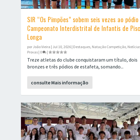
SIR “Os Pimpões” sobem seis vezes ao pódio
Campeonato Interdistrital de Infantis de Pis
Longa
por
João Vieira
|
Jul 10, 2026
|
Destaques
,
Natação Competição
,
Notícia
Provas
|
0
|
Treze atletas do clube conquistaram um título, dois
bronzes e três pódios de estafeta, somando...
consulte Mais informação