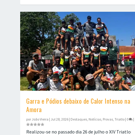
Garra e Pódios debaixo de Calor Intenso na
Amora
por
João Vieira
|
Jul 28, 2026
|
Destaques
,
Notícias
,
Provas
,
Triatlo
|
0
|
Realizou-se no passado dia 26 de julho o XIV Triatlo