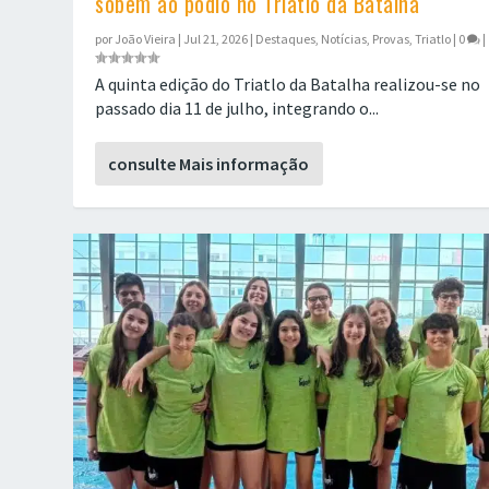
sobem ao pódio no Triatlo da Batalha
por
João Vieira
|
Jul 21, 2026
|
Destaques
,
Notícias
,
Provas
,
Triatlo
|
0
|
A quinta edição do Triatlo da Batalha realizou-se no
passado dia 11 de julho, integrando o...
consulte Mais informação