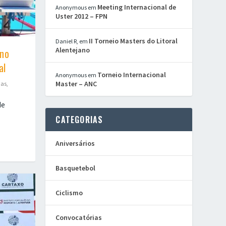
Meeting Internacional de
Anonymous
em
Uster 2012 – FPN
II Torneio Masters do Litoral
Daniel R,
em
Alentejano
 no
al
Torneio Internacional
Anonymous
em
Master – ANC
ias
,
de
CATEGORIAS
Aniversários
Basquetebol
Ciclismo
Convocatórias