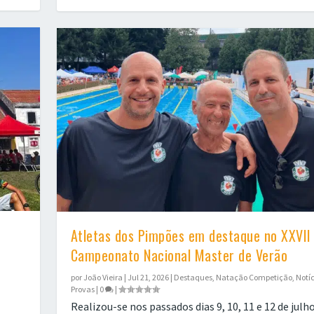
Atletas dos Pimpões em destaque no XXVII
Campeonato Nacional Master de Verão
por
João Vieira
|
Jul 21, 2026
|
Destaques
,
Natação Competição
,
Notí
Provas
|
0
|
Realizou-se nos passados dias 9, 10, 11 e 12 de julh