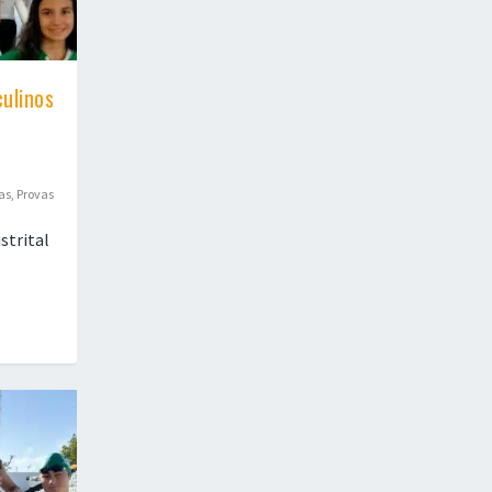
ulinos
as
,
Provas
strital