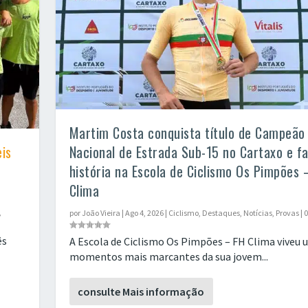
Martim Costa conquista título de Campeão
is
Nacional de Estrada Sub-15 no Cartaxo e f
história na Escola de Ciclismo Os Pimpões 
Clima
,
por
João Vieira
|
Ago 4, 2026
|
Ciclismo
,
Destaques
,
Notícias
,
Provas
|
ês
A Escola de Ciclismo Os Pimpões – FH Clima viveu 
momentos mais marcantes da sua jovem...
consulte Mais informação