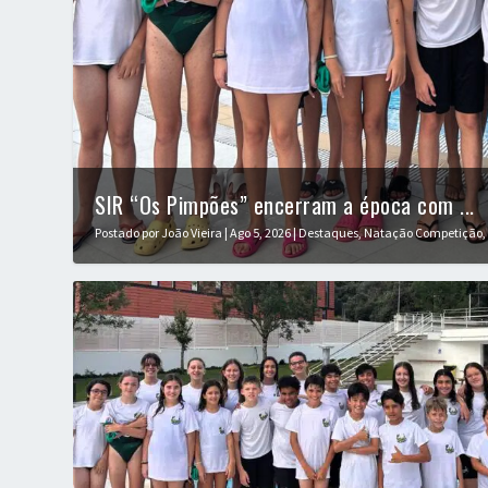
SIR “Os Pimpões” encerram a época com ...
Postado por
João Vieira
|
Ago 5, 2026
|
Destaques
,
Natação Competição