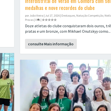
Interdistrital de Verão em Coimbra com sei
medalhas e nove recordes do clube
por
João Vieira
|
Jul 17, 2026
|
Destaques
,
Natação Competição
,
Notí
Provas
|
0
|
Doze atletas do clube conquistaram dois ouros, trê
pratas e um bronze, com Mikhael Onutskyy como...
consulte Mais informação