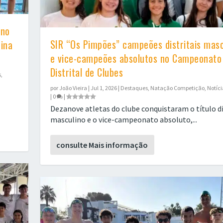
 no
SIR “Os Pimpões” campeões distritais masc
cina
e vice-campeões absolutos no Campeonato
Distrital de Clubes
s
,
por
João Vieira
|
Jul 1, 2026
|
Destaques
,
Natação Competição
,
Notíci
|
0
|
Dezanove atletas do clube conquistaram o título di
masculino e o vice-campeonato absoluto,...
consulte Mais informação