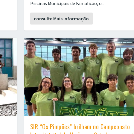
Piscinas Municipais de Famalicão, o...
consulte Mais informação
SIR “Os Pimpões” brilham no Campeonato