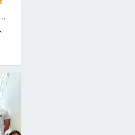
s
cias
,
s