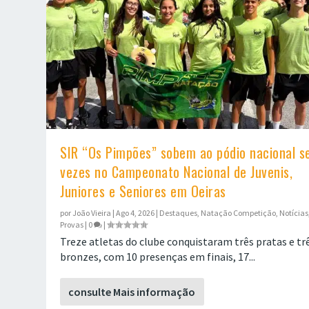
SIR “Os Pimpões” sobem ao pódio nacional se
vezes no Campeonato Nacional de Juvenis,
Juniores e Seniores em Oeiras
por
João Vieira
|
Ago 4, 2026
|
Destaques
,
Natação Competição
,
Notícias
Provas
|
0
|
Treze atletas do clube conquistaram três pratas e tr
bronzes, com 10 presenças em finais, 17...
consulte Mais informação