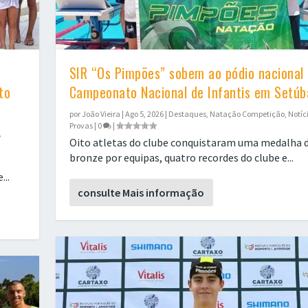
SIR “Os Pimpões” sobem ao pódio nacional
to
Campeonato Nacional de Infantis em Setúb
por
João Vieira
|
Ago 5, 2026
|
Destaques
,
Natação Competição
,
Notíc
Provas
|
0
|
,
Oito atletas do clube conquistaram uma medalha 
bronze por equipas, quatro recordes do clube e...
..
Amora
ampeonat...
obem a...
consulte Mais informação
lo
lo
,
,
,
Notícias
Notícias
Notícias
|
|
0
0
|
|
,
,
,
Provas
Provas
Provas
|
|
|
0
0
0
|
|
|