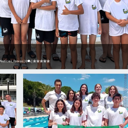
,
Notícias
,
Provas
|
0
|