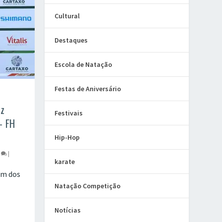
Cultural
Destaques
Escola de Natação
Festas de Aniversário
az
Festivais
– FH
Hip-Hop
0
|
karate
um dos
Natação Competição
Notícias