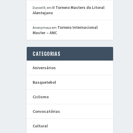
II Torneio Masters do Litoral
Daniel R,
em
Alentejano
Torneio Internacional
Anonymous
em
Master – ANC
CATEGORIAS
Aniversários
Basquetebol
Ciclismo
Convocatórias
Cultural