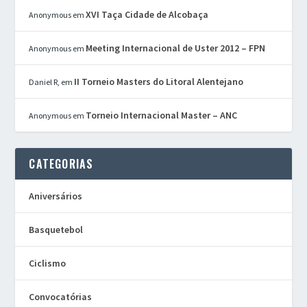
XVI Taça Cidade de Alcobaça
Anonymous
em
Meeting Internacional de Uster 2012 – FPN
Anonymous
em
II Torneio Masters do Litoral Alentejano
Daniel R,
em
Torneio Internacional Master – ANC
Anonymous
em
CATEGORIAS
Aniversários
Basquetebol
Ciclismo
Convocatórias