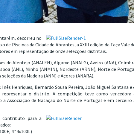
ntarém, decorreu no
o de Piscinas da Cidade de Abrantes, a XXIII edição da Taça Vale d
ores em representação de onze selecções distritais.
ões do Alentejo (ANALEN), Algarve (ANALG), Aveiro (ANA), Coimbr
 Lisboa (ANL), Minho (ANMIN), Nordeste (ARNN), Norte de Portuga
 seleções da Madeira (ANM) e Açores (ANARA).
 Inês Henriques, Bernardo Sousa Pereira, João Miguel Santana e 
a representar o distrito. A competição teve como vencedora 
 a Associação de Natação do Norte de Portugal e em terceiro 
 contributo para a
tados:
x100E; 4º 4x100L)