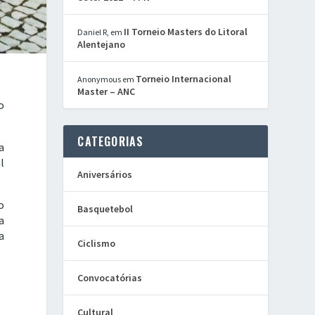
II Torneio Masters do Litoral
Daniel R,
em
Alentejano
Torneio Internacional
Anonymous
em
Master – ANC
o
CATEGORIAS
a
l
Aniversários
o
Basquetebol
a
a
Ciclismo
Convocatórias
Cultural