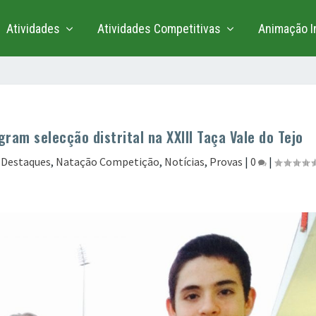
Atividades
Atividades Competitivas
Animação In
ram selecção distrital na XXIII Taça Vale do Tejo
|
Destaques
,
Natação Competição
,
Notícias
,
Provas
|
0
|