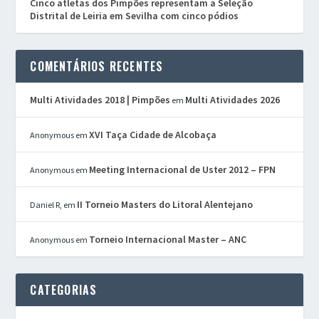
Cinco atletas dos Pimpões representam a Seleção
Distrital de Leiria em Sevilha com cinco pódios
COMENTÁRIOS RECENTES
Multi Atividades 2018 | Pimpões
Multi Atividades 2026
em
XVI Taça Cidade de Alcobaça
Anonymous
em
Meeting Internacional de Uster 2012 – FPN
Anonymous
em
II Torneio Masters do Litoral Alentejano
Daniel R,
em
Torneio Internacional Master – ANC
Anonymous
em
CATEGORIAS