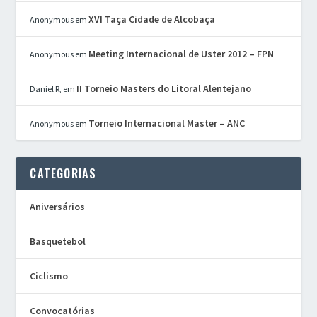
XVI Taça Cidade de Alcobaça
Anonymous
em
Meeting Internacional de Uster 2012 – FPN
Anonymous
em
II Torneio Masters do Litoral Alentejano
Daniel R,
em
Torneio Internacional Master – ANC
Anonymous
em
CATEGORIAS
Aniversários
Basquetebol
Ciclismo
Convocatórias