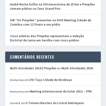
André Rocha brilha na Ultramaratona de 25 km e Pimpões
somam pódios no Zeus Grand Prix
SIR “Os Pimpões” presentes no XVIII Meeting Cidade de
Coimbra com 12 finais e um pódio
Cinco atletas dos Pimpões representam a Seleção
Distrital de Leiria em Sevilha com cinco pódios
COMENTÁRIOS RECENTES
Multi Atividades 2018 | Pimpões
Multi Atividades 2026
em
XVI Taça Cidade de Alcobaça
Anonymous
em
Meeting Internacional de Uster 2012 – FPN
Anonymous
em
II Torneio Masters do Litoral Alentejano
Daniel R,
em