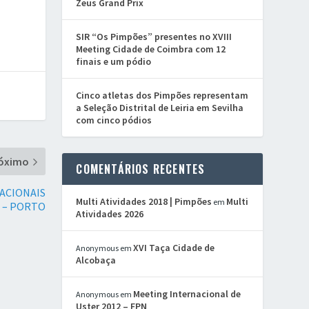
Zeus Grand Prix
SIR “Os Pimpões” presentes no XVIII
Meeting Cidade de Coimbra com 12
finais e um pódio
Cinco atletas dos Pimpões representam
a Seleção Distrital de Leiria em Sevilha
com cinco pódios
óximo
COMENTÁRIOS RECENTES
ACIONAIS
Multi Atividades 2018 | Pimpões
Multi
em
 – PORTO
Atividades 2026
XVI Taça Cidade de
Anonymous
em
Alcobaça
Meeting Internacional de
Anonymous
em
Uster 2012 – FPN