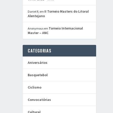
II Torneio Masters do Litoral
Daniel R,
em
Alentejano
Torneio Internacional
Anonymous
em
Master – ANC
CATEGORIAS
Aniversários
Basquetebol
Ciclismo
Convocatórias
Cultural