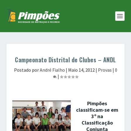
Campeonato Distrital de Clubes – ANDL
Postado por
André Fialho
|
Maio 14, 2012
|
Provas
|
0
|
Pimpões
classificam-se em
3º na
Classificação
Conjunta