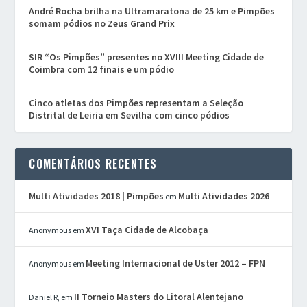
André Rocha brilha na Ultramaratona de 25 km e Pimpões
somam pódios no Zeus Grand Prix
SIR “Os Pimpões” presentes no XVIII Meeting Cidade de
Coimbra com 12 finais e um pódio
Cinco atletas dos Pimpões representam a Seleção
Distrital de Leiria em Sevilha com cinco pódios
COMENTÁRIOS RECENTES
Multi Atividades 2018 | Pimpões
Multi Atividades 2026
em
XVI Taça Cidade de Alcobaça
Anonymous
em
Meeting Internacional de Uster 2012 – FPN
Anonymous
em
II Torneio Masters do Litoral Alentejano
Daniel R,
em