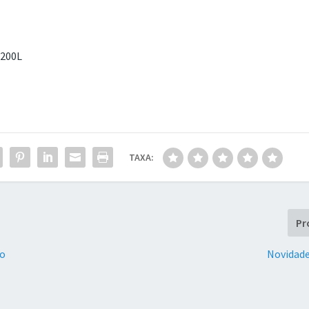
x200L
TAXA:
Pr
ão
Novidade