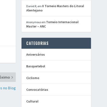
II Torneio Masters do Litoral
Daniel R,
em
Alentejano
Torneio Internacional
Anonymous
em
Master – ANC
CATEGORIAS
Aniversários
Basquetebol
óximo
Ciclismo
s no Blog
Convocatórias
Cultural