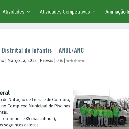
Atividades
Atividades Competitivas
Animação In
Distrital de Infantis – ANDL/ANC
lho
|
Março 13, 2012
|
Provas
|
0
|
eral
 de Natação de Leiria e de Coimbra,
o no Complexo Municipal de Piscinas
ntis.
 femininos e 85 masculinos),
s seguintes atletas: