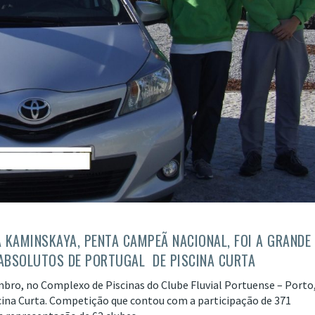
A KAMINSKAYA, PENTA CAMPEÃ NACIONAL, FOI A GRANDE
ABSOLUTOS DE PORTUGAL DE PISCINA CURTA
mbro, no Complexo de Piscinas do Clube Fluvial Portuense – Porto
ina Curta. Competição que contou com a participação de 371