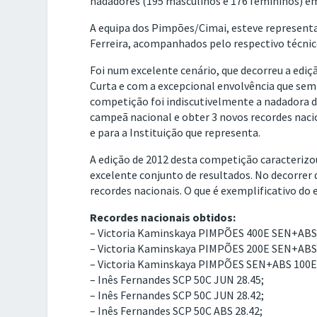
nadadores (195 masculinos e 176 femininos) em
A equipa dos Pimpões/Cimai, esteve representa
Ferreira, acompanhados pelo respectivo técnic
Foi num excelente cenário, que decorreu a edi
Curta e com a excepcional envolvência que semp
competição foi indiscutivelmente a nadadora d
campeã nacional e obter 3 novos recordes naci
e para a Instituição que representa.
A edição de 2012 desta competição caracterizou
excelente conjunto de resultados. No decorre
recordes nacionais. O que é exemplificativo do 
Recordes nacionais obtidos:
– Victoria Kaminskaya PIMPÕES 400E SEN+ABS 
– Victoria Kaminskaya PIMPÕES 200E SEN+ABS 
– Victoria Kaminskaya PIMPÕES SEN+ABS 100E 
– Inês Fernandes SCP 50C JUN 28.45;
– Inês Fernandes SCP 50C JUN 28.42;
– Inês Fernandes SCP 50C ABS 28.42;