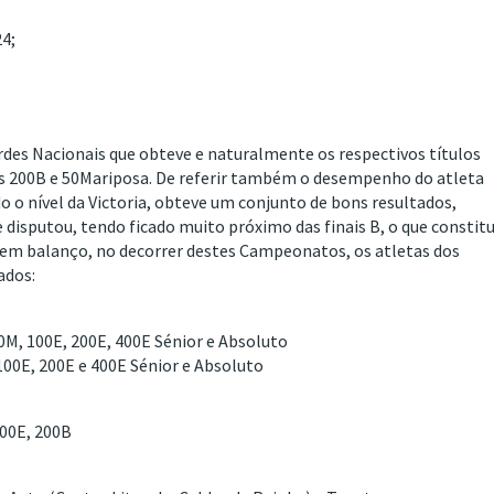
4;
rdes Nacionais que obteve e naturalmente os respectivos títulos
os 200B e 50Mariposa. De referir também o desempenho do atleta
o o nível da Victoria, obteve um conjunto de bons resultados,
 disputou, tendo ficado muito próximo das finais B, o que constitu
e em balanço, no decorrer destes Campeonatos, os atletas dos
ados:
0M, 100E, 200E, 400E Sénior e Absoluto
100E, 200E e 400E Sénior e Absoluto
400E, 200B