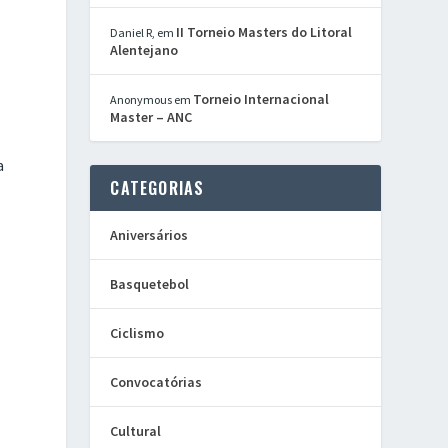
II Torneio Masters do Litoral
Daniel R,
em
Alentejano
Torneio Internacional
Anonymous
em
Master – ANC
a
CATEGORIAS
Aniversários
Basquetebol
Ciclismo
Convocatórias
Cultural