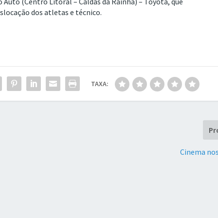
uto (Centro Litoral – Caldas da Rainha) – Toyota, que
slocação dos atletas e técnico.
TAXA:
Pr
Cinema no