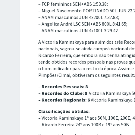
– FCP femininos SEN+ABS 1:53.38;
– Miguel Nascimento PORTINADO 50L JUN 22.2
– ANAM masculinos JUN 4x200L 7:37.83;
– Angelica André LSC SEN+ABS 800L 8:41.65;
– ANAM masculinos JUN 4x100L 3:29.42.
A Victoria Kaminskaya para além dos três Reco
nacionais, sagrou-se ainda campeã nacional d
Ricardo Ferreira, que embora não tenha atingid
tendo obtidos recordes pessoais nas provas que
o bom indicador para o resto da época. Assim 
Pimpões/Cimai, obtiveram os seguintes result
–
Recordes Pessoais: 8
–
Recordes do Clube: 8
Victoria Kaminskaya 5
– Recordes Regionais: 6
Victoria Kaminskaya 
Classificações obtidas:
–
Victoria Kaminskaya 1º aos 50M, 100E, 200E, 
– Ricardo Ferreira 24º aos 100B e 19º aos 50B