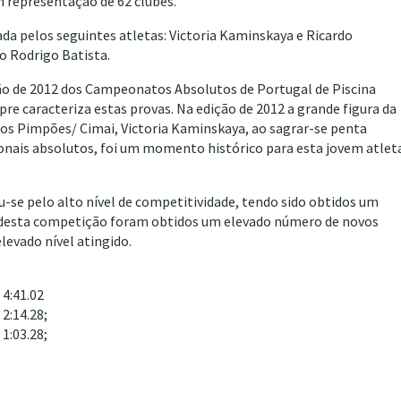
 representação de 62 clubes.
da pelos seguintes atletas: Victoria Kaminskaya e Ricardo
o Rodrigo Batista.
ção de 2012 dos Campeonatos Absolutos de Portugal de Piscina
re caracteriza estas provas. Na edição de 2012 a grande figura da
os Pimpões/ Cimai, Victoria Kaminskaya, ao sagrar-se penta
onais absolutos, foi um momento histórico para esta jovem atlet
-se pelo alto nível de competitividade, tendo sido obtidos um
r desta competição foram obtidos um elevado número de novos
elevado nível atingido.
4:41.02
2:14.28;
1:03.28;