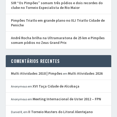
SIR “Os Pimpões” somam três pódios e dois recordes do
clube no Torneio Especialista de Rio Maior
Pimpões Triatlo em grande plano no XLI Triatlo Cidade de
Peniche
André Rocha brilha na Ultramaratona de 25 km e Pimpões
somam pódios no Zeus Grand Prix
COMENTÁRIOS RECENTES
Multi Atividades 2018 | Pimpões
Multi Atividades 2026
em
XVI Taça Cidade de Alcobaça
Anonymous
em
Meeting Internacional de Uster 2012 – FPN
Anonymous
em
II Torneio Masters do Litoral Alentejano
Daniel R,
em