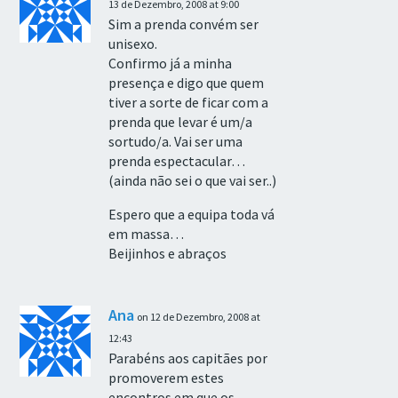
13 de Dezembro, 2008 at 9:00
Sim a prenda convém ser
unisexo.
Confirmo já a minha
presença e digo que quem
tiver a sorte de ficar com a
prenda que levar é um/a
sortudo/a. Vai ser uma
prenda espectacular…
(ainda não sei o que vai ser..)
Espero que a equipa toda vá
em massa…
Beijinhos e abraços
Ana
on 12 de Dezembro, 2008 at
12:43
Parabéns aos capitães por
promoverem estes
encontros em que os