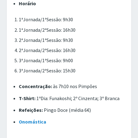
Horário
1ªJornada/1ªSessão: 9h30
1ªJornada/2ªSessão: 16h30
2ªJornada/1ªSessão: 9h30
2ªJornada/2ªSessão: 16h30
3ªJornada/1ªSessão: 9h00
3ªJornada/2ªSessão: 15h30
Concentração:
às 7h10 nos Pimpões
T-Shirt:
1ºDia: Funakoshi; 2º Cinzenta; 3º Branca
Refeições:
Pingo Doce (média 6€)
Onomástica