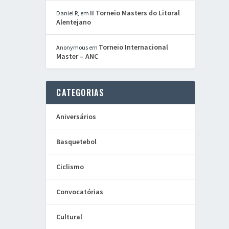
II Torneio Masters do Litoral
Daniel R,
em
Alentejano
Torneio Internacional
Anonymous
em
Master – ANC
CATEGORIAS
Aniversários
Basquetebol
Ciclismo
Convocatórias
Cultural