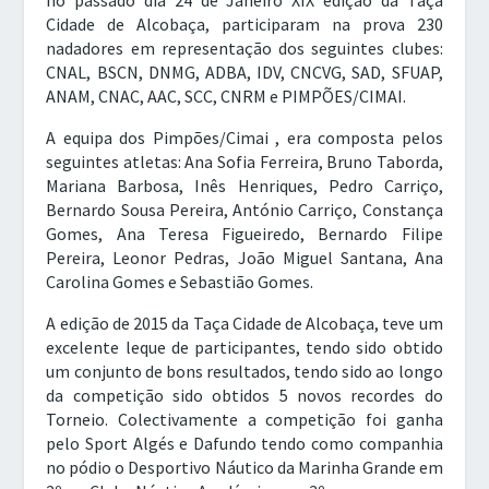
no passado dia 24 de Janeiro XIX edição da Taça
Cidade de Alcobaça, participaram na prova 230
nadadores em representação dos seguintes clubes:
CNAL, BSCN, DNMG, ADBA, IDV, CNCVG, SAD, SFUAP,
ANAM, CNAC, AAC, SCC, CNRM e PIMPÕES/CIMAI.
A equipa dos Pimpões/Cimai , era composta pelos
seguintes atletas: Ana Sofia Ferreira, Bruno Taborda,
Mariana Barbosa, Inês Henriques, Pedro Carriço,
Bernardo Sousa Pereira, António Carriço, Constança
Gomes, Ana Teresa Figueiredo, Bernardo Filipe
Pereira, Leonor Pedras, João Miguel Santana, Ana
Carolina Gomes e Sebastião Gomes.
A edição de 2015 da Taça Cidade de Alcobaça, teve um
excelente leque de participantes, tendo sido obtido
um conjunto de bons resultados, tendo sido ao longo
da competição sido obtidos 5 novos recordes do
Torneio. Colectivamente a competição foi ganha
pelo Sport Algés e Dafundo tendo como companhia
no pódio o Desportivo Náutico da Marinha Grande em