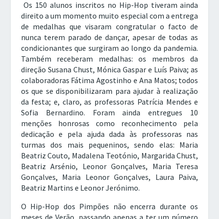
Os 150 alunos inscritos no Hip-Hop tiveram ainda
direito a um momento muito especial com a entrega
de medalhas que visaram congratular o facto de
nunca terem parado de dançar, apesar de todas as
condicionantes que surgiram ao longo da pandemia.
Também receberam medalhas: os membros da
direção Susana Chust, Mónica Gaspar e Luís Paiva; as
colaboradoras Fátima Agostinho e Ana Matos; todos
os que se disponibilizaram para ajudar à realização
da festa; e, claro, as professoras Patrícia Mendes e
Sofia Bernardino. Foram ainda entregues 10
menções honrosas como reconhecimento pela
dedicação e pela ajuda dada às professoras nas
turmas dos mais pequeninos, sendo elas: Maria
Beatriz Couto, Madalena Teotónio, Margarida Chust,
Beatriz Arsénio, Leonor Gonçalves, Maria Teresa
Gonçalves, Maria Leonor Gonçalves, Laura Paiva,
Beatriz Martins e Leonor Jerónimo.
O Hip-Hop dos Pimpões não encerra durante os
meses de Verão, passando apenas a ter um número