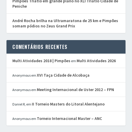
Pimpões Triatlo em grande plano no XLI Triatlo Cidade de
Peniche
André Rocha brilha na Ultramaratona de 25 km e Pimpões
somam pódios no Zeus Grand Prix
COMENTÁRIOS RECENTES
Multi Atividades 2018 | Pimpões
Multi Atividades 2026
em
XVI Taça Cidade de Alcobaça
Anonymous
em
Meeting Internacional de Uster 2012 – FPN
Anonymous
em
II Torneio Masters do Litoral Alentejano
Daniel R,
em
Torneio Internacional Master – ANC
Anonymous
em