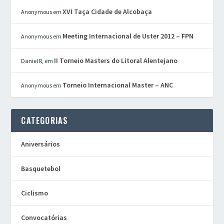
XVI Taça Cidade de Alcobaça
Anonymous
em
Meeting Internacional de Uster 2012 – FPN
Anonymous
em
II Torneio Masters do Litoral Alentejano
Daniel R,
em
Torneio Internacional Master – ANC
Anonymous
em
CATEGORIAS
Aniversários
Basquetebol
Ciclismo
Convocatórias