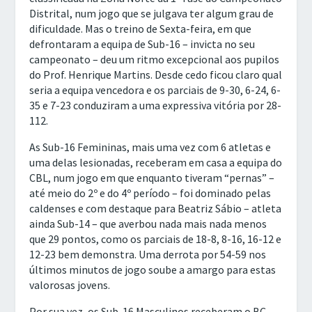
Distrital, num jogo que se julgava ter algum grau de
dificuldade. Mas o treino de Sexta-feira, em que
defrontaram a equipa de Sub-16 – invicta no seu
campeonato – deu um ritmo excepcional aos pupilos
do Prof. Henrique Martins. Desde cedo ficou claro qual
seria a equipa vencedora e os parciais de 9-30, 6-24, 6-
35 e 7-23 conduziram a uma expressiva vitória por 28-
112.
As Sub-16 Femininas, mais uma vez com 6 atletas e
uma delas lesionadas, receberam em casa a equipa do
CBL, num jogo em que enquanto tiveram “pernas” –
até meio do 2º e do 4º período – foi dominado pelas
caldenses e com destaque para Beatriz Sábio – atleta
ainda Sub-14 – que averbou nada mais nada menos
que 29 pontos, como os parciais de 18-8, 8-16, 16-12 e
12-23 bem demonstra. Uma derrota por 54-59 nos
últimos minutos de jogo soube a amargo para estas
valorosas jovens.
Por sua vez, os Sub-16 Masculinos receberam o BC