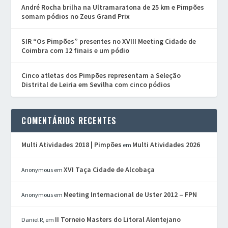
André Rocha brilha na Ultramaratona de 25 km e Pimpões
somam pódios no Zeus Grand Prix
SIR “Os Pimpões” presentes no XVIII Meeting Cidade de
Coimbra com 12 finais e um pódio
Cinco atletas dos Pimpões representam a Seleção
Distrital de Leiria em Sevilha com cinco pódios
COMENTÁRIOS RECENTES
Multi Atividades 2018 | Pimpões
Multi Atividades 2026
em
XVI Taça Cidade de Alcobaça
Anonymous
em
Meeting Internacional de Uster 2012 – FPN
Anonymous
em
II Torneio Masters do Litoral Alentejano
Daniel R,
em