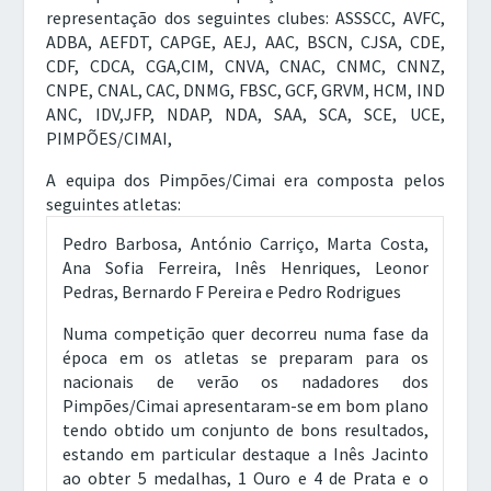
representação dos seguintes clubes: ASSSCC, AVFC,
ADBA, AEFDT, CAPGE, AEJ, AAC, BSCN, CJSA, CDE,
CDF, CDCA, CGA,CIM, CNVA, CNAC, CNMC, CNNZ,
CNPE, CNAL, CAC, DNMG, FBSC, GCF, GRVM, HCM, IND
ANC, IDV,JFP, NDAP, NDA, SAA, SCA, SCE, UCE,
PIMPÕES/CIMAI,
A equipa dos Pimpões/Cimai era composta pelos
seguintes atletas:
Pedro Barbosa, António Carriço, Marta Costa,
Ana Sofia Ferreira, Inês Henriques, Leonor
Pedras, Bernardo F Pereira e Pedro Rodrigues
Numa competição quer decorreu numa fase da
época em os atletas se preparam para os
nacionais de verão os nadadores dos
Pimpões/Cimai apresentaram-se em bom plano
tendo obtido um conjunto de bons resultados,
estando em particular destaque a Inês Jacinto
ao obter 5 medalhas, 1 Ouro e 4 de Prata e o