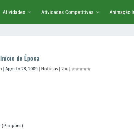
Atividades
Atividades Competitivas
Animação In
Início de Época
o
|
Agosto 28, 2009
|
Notícias
|
2
|
0 (Pimpões)