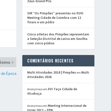
Zeus Grand Prix
SIR “Os Pimpões” presentes no XVIII
Meeting Cidade de Coimbra com 12
finais e um pódio
Cinco atletas dos Pimpões representam
a Seleção Distrital de Leiria em Sevilha
com cinco pódios
COMENTÁRIOS RECENTES
óximo
Multi Atividades 2018 | Pimpões
Multi
em
o de Época
Atividades 2026
XVI Taça Cidade de
Anonymous
em
Alcobaça
Meeting Internacional de
Anonymous
em
Uster 2012 – FPN