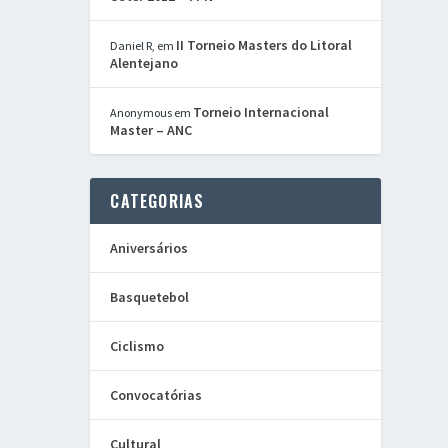
II Torneio Masters do Litoral
Daniel R,
em
Alentejano
Torneio Internacional
Anonymous
em
Master – ANC
CATEGORIAS
Aniversários
Basquetebol
Ciclismo
Convocatórias
Cultural