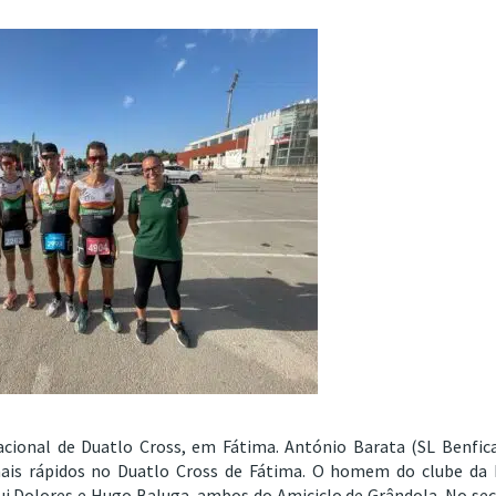
ional de Duatlo Cross, em Fátima. António Barata (SL Benfica
mais rápidos no Duatlo Cross de Fátima. O homem do clube da 
ui Dolores e Hugo Baluga, ambos do Amiciclo de Grândola. No se