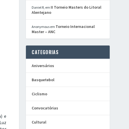
II Torneio Masters do Litoral
Daniel R,
em
Alentejano
Torneio Internacional
Anonymous
em
Master – ANC
CATEGORIAS
Aniversários
Basquetebol
Ciclismo
Convocatórias
) e
Luz
Cultural
ctor