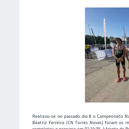
Realizou-se no passado dia 8 o Campeonato Nac
Beatriz Ferreira (CN Torres Novas) foram os 
completou o percurso em 01:10:39, à frente de R