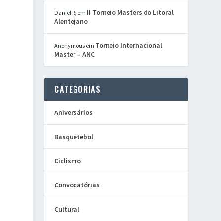
II Torneio Masters do Litoral
Daniel R,
em
Alentejano
Torneio Internacional
Anonymous
em
Master – ANC
CATEGORIAS
Aniversários
Basquetebol
Ciclismo
Convocatórias
Cultural