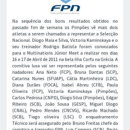
Na sequência dos bons resultados obtidos no
passado fim de semana os Pimpões vê mais dois
atletas a serem chamados a representar a Selecção
Nacional. Diogo Maia e Silva, Victoria Kaminskaya e o
seu treinador Rodrigo Batista foram convocados
para o Multinations Júnior Meet a realizar nos dias
16 e 17 de Abril de 2011 na bela ilha Corfu na Grécia. A
comitiva lusa vai ser representada pelos seguintes
nadadores: Ana Neto (FCP), Bruna Dantas (SCP),
Catarina Nunes (SFUAP), Cátia Martinheira (LDC),
Diana Durães (FOCA), Isabel Abreu (CFB), Paula
Oliveira (FCP), Victoria Kaminskaya (Pimpões),
Carlos Pedrosa (CNPD), Diogo Silva (Pimpões), Edgar
Ribeiro (SCB), João Sousa (GESP), Miguel Diogo
(CNAL), Pedro Mendes (CNCVG), Ricardo Machado
(SCB), Tiago oliveira (LSC). O enquadramento
Técnico será assegurado pelo Bruno Freitas chefe da
comitiva e treinador FPN, Luis Cameira (SCB), Paulo