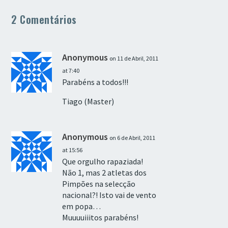
2 Comentários
Anonymous
on 11 de Abril, 2011
at 7:40
Parabéns a todos!!!
Tiago (Master)
Anonymous
on 6 de Abril, 2011
at 15:56
Que orgulho rapaziada!
Não 1, mas 2 atletas dos
Pimpões na selecção
nacional?! Isto vai de vento
em popa…
Muuuuiiitos parabéns!