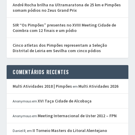
André Rocha brilha na Ultramaratona de 25 km e Pimpões
somam pódios no Zeus Grand Prix
SIR “Os Pimpões” presentes no XVIII Meeting Cidade de
Coimbra com 12 finais e um pódio
Cinco atletas dos Pimpões representam a Seleção
Distrital de Leiria em Sevilha com cinco pódios
COMENTÁRIOS RECENTES
Multi Atividades 2018 | Pimpões
Multi Atividades 2026
em
XVI Taça Cidade de Alcobaça
Anonymous
em
Meeting Internacional de Uster 2012 – FPN
Anonymous
em
II Torneio Masters do Litoral Alentejano
Daniel R,
em