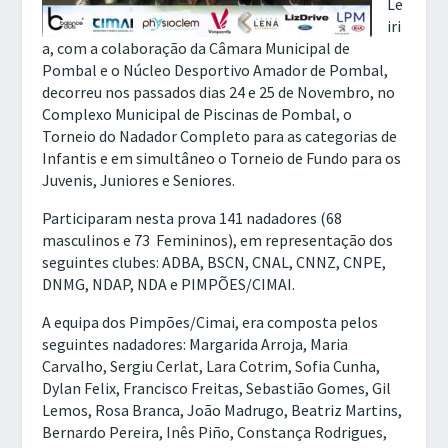
Le
iri
a, com a colaboração da Câmara Municipal de
Pombal e o Núcleo Desportivo Amador de Pombal,
decorreu nos passados dias 24 e 25 de Novembro, no
Complexo Municipal de Piscinas de Pombal, o
Torneio do Nadador Completo para as categorias de
Infantis e em simultâneo o Torneio de Fundo para os
Juvenis, Juniores e Seniores.
Participaram nesta prova 141 nadadores (68
masculinos e 73 Femininos), em representação dos
seguintes clubes: ADBA, BSCN, CNAL, CNNZ, CNPE,
DNMG, NDAP, NDA e PIMPÕES/CIMAI.
A equipa dos Pimpões/Cimai, era composta pelos
seguintes nadadores: Margarida Arroja, Maria
Carvalho, Sergiu Cerlat, Lara Cotrim, Sofia Cunha,
Dylan Felix, Francisco Freitas, Sebastião Gomes, Gil
Lemos, Rosa Branca, João Madrugo, Beatriz Martins,
Bernardo Pereira, Inês Piño, Constança Rodrigues,