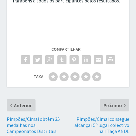
Parabéns a todos os participantes pelos resultados.
COMPARTILHAR:
TAXA:
Anterior
Próximo
Pimpões/Cimai obtêm 35
Pimpões/Cimai consegue
medalhas nos
alcançar 5º lugar colectivo
Campeonatos Distritais
na I Taça ANDL