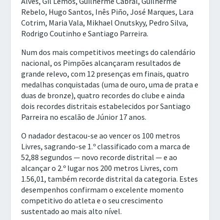
Alves, Gil Lemos, Guilherme Cabral, Guilherme
Rebelo, Hugo Santos, Inês Piño, José Marques, Lara
Cotrim, Maria Vala, Mikhael Onutskyy, Pedro Silva,
Rodrigo Coutinho e Santiago Parreira.
Num dos mais competitivos meetings do calendário
nacional, os Pimpões alcançaram resultados de
grande relevo, com 12 presenças em finais, quatro
medalhas conquistadas (uma de ouro, uma de prata e
duas de bronze), quatro recordes do clube e ainda
dois recordes distritais estabelecidos por Santiago
Parreira no escalão de Júnior 17 anos.
O nadador destacou-se ao vencer os 100 metros
Livres, sagrando-se 1.º classificado com a marca de
52,88 segundos — novo recorde distrital — e ao
alcançar o 2.º lugar nos 200 metros Livres, com
1.56,01, também recorde distrital da categoria. Estes
desempenhos confirmam o excelente momento
competitivo do atleta e o seu crescimento
sustentado ao mais alto nível.