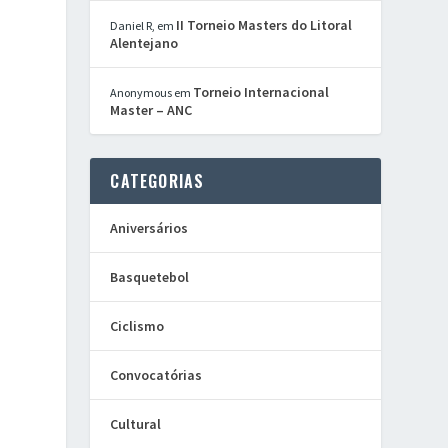
II Torneio Masters do Litoral
Daniel R,
em
Alentejano
Torneio Internacional
Anonymous
em
Master – ANC
CATEGORIAS
Aniversários
Basquetebol
Ciclismo
Convocatórias
Cultural