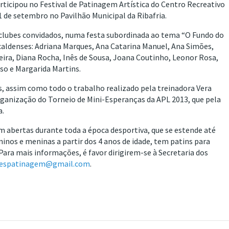
ticipou no Festival de Patinagem Artística do Centro Recreativo
1 de setembro no Pavilhão Municipal da Ribafria.
s clubes convidados, numa festa subordinada ao tema “O Fundo do
caldenses: Adriana Marques, Ana Catarina Manuel, Ana Simões,
ieira, Diana Rocha, Inês de Sousa, Joana Coutinho, Leonor Rosa,
so e Margarida Martins.
s, assim como todo o trabalho realizado pela treinadora Vera
rganização do Torneio de Mini-Esperanças da APL 2013, que pela
a.
 abertas durante toda a época desportiva, que se estende até
nos e meninas a partir dos 4 anos de idade, tem patins para
Para mais informações, é favor dirigirem-se à Secretaria dos
espatinagem@gmail.com
.