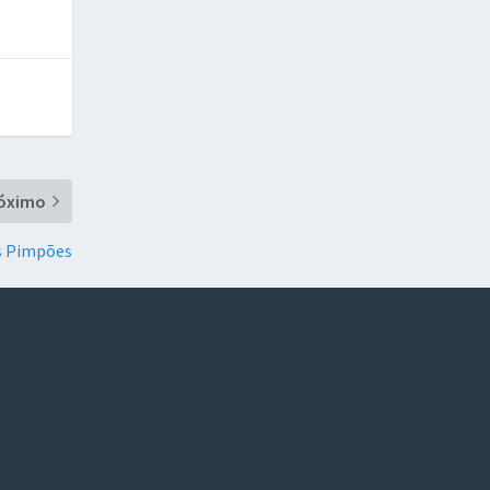
óximo
s Pimpões