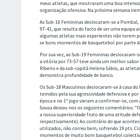
meus atletas, que mostraram uma boa intensida
organização ofensiva. Na próxima semana iremo
As Sub-16 Femininas deslocaram-se a Pombal, p
97-41, que resulta do facto de ser uma equipa a
algumas atletas mais experientes não terem p
se bons momentos de basquetebol por parte da
Por sua vez, as Sub-19 Femininas deslocaram-
a vitória por 73-57 teve ainda um melhor sabor
Ribeiro e da sub-capitã Helena Sábio, as atlet
demonstra profundidade de banco.
Os Sub-18 Masculinos deslocaram-se à casa do 
temidos pela sua agressividade defensiva e por 
época e no 1º jogo vieram a confirmar-se, com 
Sousa deixou-nos os seguintes comentários: 
a nossa superioridade fruto de uma atitude defe
respectivamente). Ao contrário do que acontec
utilizados, não correu bem, sofrendo 19 pts. C
momentos de muito bom basquetebol colectiv