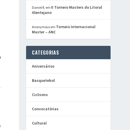
II Torneio Masters do Litoral
Daniel R,
em
Alentejano
m
Torneio Internacional
Anonymous
em
Master – ANC
CATEGORIAS
a
Aniversários
Basquetebol
-
Ciclismo
Convocatórias
Cultural
m