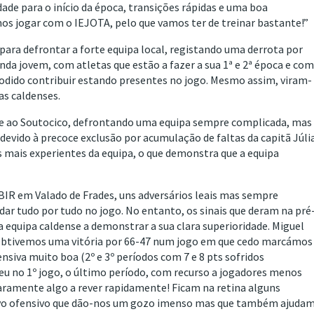
de para o início da época, transições rápidas e uma boa
s jogar com o IEJOTA, pelo que vamos ter de treinar bastante!”
ara defrontar a forte equipa local, registando uma derrota por
inda jovem, com atletas que estão a fazer a sua 1ª e 2ª época e co
odido contribuir estando presentes no jogo. Mesmo assim, viram-
s caldenses.
se ao Soutocico, defrontando uma equipa sempre complicada, mas
 devido à precoce exclusão por acumulação de faltas da capitã Júli
as mais experientes da equipa, o que demonstra que a equipa
BIR em Valado de Frades, uns adversários leais mas sempre
dar tudo por tudo no jogo. No entanto, os sinais que deram na pré
a equipa caldense a demonstrar a sua clara superioridade. Miguel
“Obtivemos uma vitória por 66-47 num jogo em que cedo marcámos
nsiva muito boa (2º e 3º períodos com 7 e 8 pts sofridos
eu no 1º jogo, o último período, com recurso a jogadores menos
laramente algo a rever rapidamente! Ficam na retina alguns
o ofensivo que dão-nos um gozo imenso mas que também ajuda