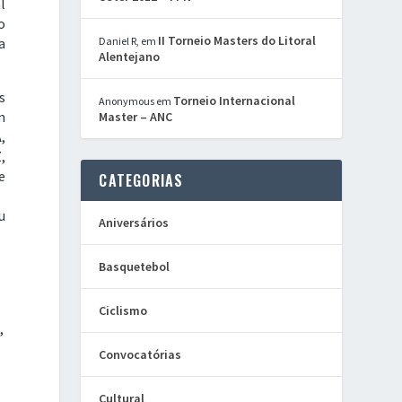
l
o
II Torneio Masters do Litoral
a
Daniel R,
em
Alentejano
s
Torneio Internacional
Anonymous
em
m
Master – ANC
,
,
e
CATEGORIAS
u
Aniversários
Basquetebol
s
Ciclismo
,
Convocatórias
Cultural