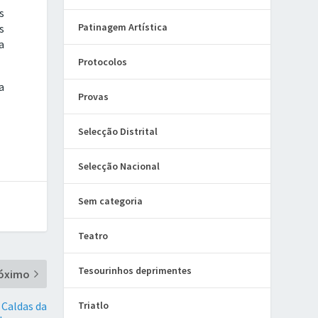
s
Patinagem Artística
s
a
Protocolos
a
Provas
Selecção Distrital
Selecção Nacional
Sem categoria
Teatro
Tesourinhos deprimentes
óximo
 Caldas da
Triatlo