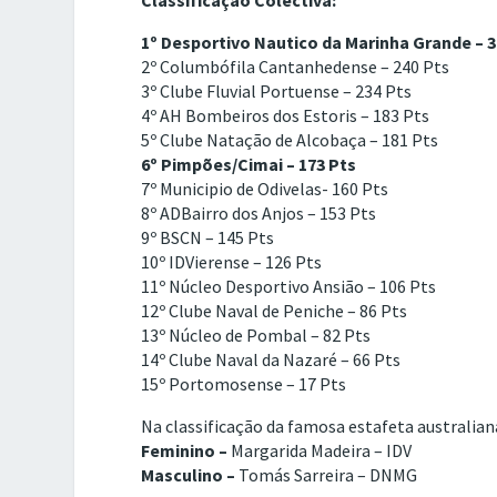
1º Desportivo Nautico da Marinha Grande – 3
2º Columbófila Cantanhedense – 240 Pts
3º Clube Fluvial Portuense – 234 Pts
4º AH Bombeiros dos Estoris – 183 Pts
5º Clube Natação de Alcobaça – 181 Pts
6º Pimpões/Cimai – 173 Pts
7º Municipio de Odivelas- 160 Pts
8º ADBairro dos Anjos – 153 Pts
9º BSCN – 145 Pts
10º IDVierense – 126 Pts
11º Núcleo Desportivo Ansião – 106 Pts
12º Clube Naval de Peniche – 86 Pts
13º Núcleo de Pombal – 82 Pts
14º Clube Naval da Nazaré – 66 Pts
15º Portomosense – 17 Pts
Na classificação da famosa estafeta australia
Feminino –
Margarida Madeira – IDV
Masculino –
Tomás Sarreira – DNMG