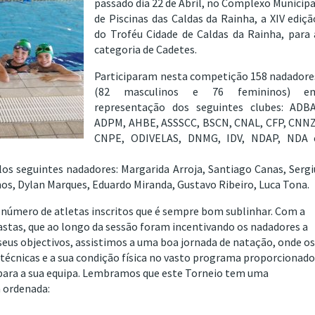
passado dia 22 de Abril, no Complexo Municipa
de Piscinas das Caldas da Rainha, a XIV ediçã
do Troféu Cidade de Caldas da Rainha, para 
categoria de Cadetes.
Participaram nesta competição 158 nadadore
(82 masculinos e 76 femininos) e
representação dos seguintes clubes: ADBA
ADPM, AHBE, ASSSCC, BSCN, CNAL, CFP, CNNZ
CNPE, ODIVELAS, DNMG, IDV, NDAP, NDA 
s seguintes nadadores: Margarida Arroja, Santiago Canas, Sergi
emos, Dylan Marques, Eduardo Miranda, Gustavo Ribeiro, Luca Tona.
número de atletas inscritos que é sempre bom sublinhar. Com a
astas, que ao longo da sessão foram incentivando os nadadores a
seus objectivos, assistimos a uma boa jornada de natação, onde o
técnicas e a sua condição física no vasto programa proporcionado
ara a sua equipa. Lembramos que este Torneio tem uma
m ordenada: