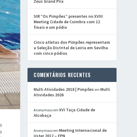
Zeus Grand Prix
SIR “Os Pimpões” presentes no XVIII
Meeting Cidade de Coimbra com 12
finais e um pódio
Cinco atletas dos Pimpões representam
a Seleção Distrital de Leiria em Sevilha
com cinco pódios
COMENTÁRIOS RECENTES
Multi Atividades 2018 | Pimpões
Multi
em
Atividades 2026
XVI Taça Cidade de
Anonymous
em
Alcobaça
o
Meeting Internacional de
Anonymous
em
o
Uster 2012 – FPN