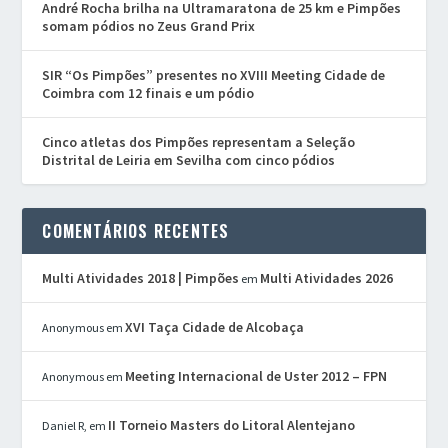
André Rocha brilha na Ultramaratona de 25 km e Pimpões
somam pódios no Zeus Grand Prix
SIR “Os Pimpões” presentes no XVIII Meeting Cidade de
Coimbra com 12 finais e um pódio
Cinco atletas dos Pimpões representam a Seleção
Distrital de Leiria em Sevilha com cinco pódios
COMENTÁRIOS RECENTES
Multi Atividades 2018 | Pimpões
Multi Atividades 2026
em
XVI Taça Cidade de Alcobaça
Anonymous
em
Meeting Internacional de Uster 2012 – FPN
Anonymous
em
II Torneio Masters do Litoral Alentejano
Daniel R,
em