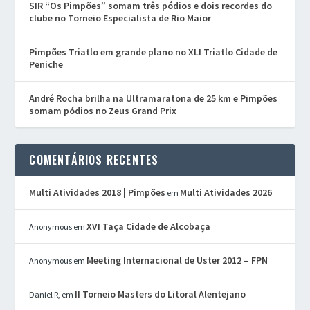
SIR “Os Pimpões” somam três pódios e dois recordes do
clube no Torneio Especialista de Rio Maior
Pimpões Triatlo em grande plano no XLI Triatlo Cidade de
Peniche
André Rocha brilha na Ultramaratona de 25 km e Pimpões
somam pódios no Zeus Grand Prix
COMENTÁRIOS RECENTES
Multi Atividades 2018 | Pimpões
Multi Atividades 2026
em
XVI Taça Cidade de Alcobaça
Anonymous
em
Meeting Internacional de Uster 2012 – FPN
Anonymous
em
II Torneio Masters do Litoral Alentejano
Daniel R,
em