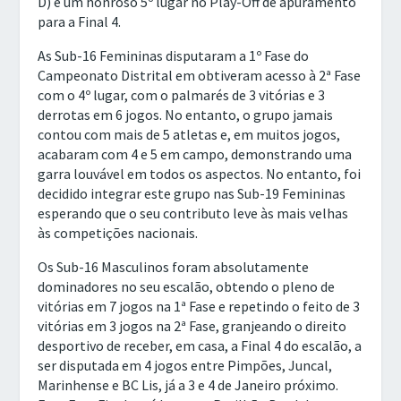
D) e um honroso 5º lugar no Play-Off de apuramento
para a Final 4.
As Sub-16 Femininas disputaram a 1º Fase do
Campeonato Distrital em obtiveram acesso à 2ª Fase
com o 4º lugar, com o palmarés de 3 vitórias e 3
derrotas em 6 jogos. No entanto, o grupo jamais
contou com mais de 5 atletas e, em muitos jogos,
acabaram com 4 e 5 em campo, demonstrando uma
garra louvável em todos os aspectos. No entanto, foi
decidido integrar este grupo nas Sub-19 Femininas
esperando que o seu contributo leve às mais velhas
às competições nacionais.
Os Sub-16 Masculinos foram absolutamente
dominadores no seu escalão, obtendo o pleno de
vitórias em 7 jogos na 1ª Fase e repetindo o feito de 3
vitórias em 3 jogos na 2ª Fase, granjeando o direito
desportivo de receber, em casa, a Final 4 do escalão, a
ser disputada em 4 jogos entre Pimpões, Juncal,
Marinhense e BC Lis, já a 3 e 4 de Janeiro próximo.