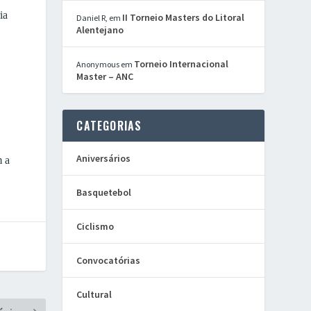
ia
II Torneio Masters do Litoral
Daniel R,
em
Alentejano
Torneio Internacional
Anonymous
em
Master – ANC
CATEGORIAS
Aniversários
m a
Basquetebol
Ciclismo
Convocatórias
Cultural