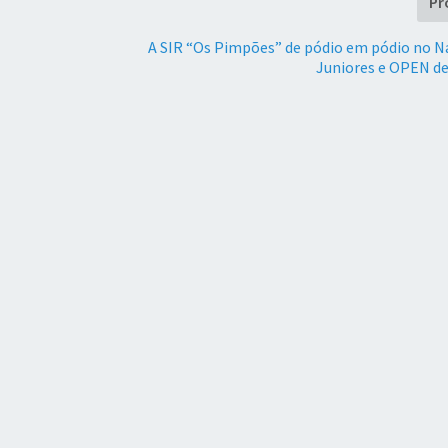
Pr
A SIR “Os Pimpões” de pódio em pódio no N
Juniores e OPEN d