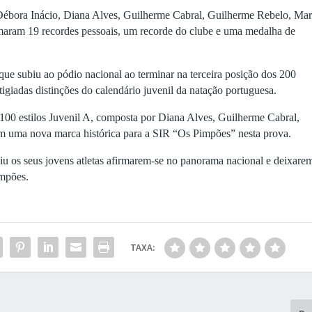
— Débora Inácio, Diana Alves, Guilherme Cabral, Guilherme Rebelo, Mar
maram 19 recordes pessoais, um recorde do clube e uma medalha de
ue subiu ao pódio nacional ao terminar na terceira posição dos 200
igiadas distinções do calendário juvenil da natação portuguesa.
×100 estilos Juvenil A, composta por Diana Alves, Guilherme Cabral,
m uma nova marca histórica para a SIR “Os Pimpões” nesta prova.
iu os seus jovens atletas afirmarem-se no panorama nacional e deixare
impões.
TAXA: