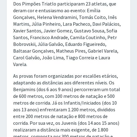
Dos Pimpões Triatlo participaram 23 atletas, que
deram cor e entusiasmo ao evento: Emília
Gonçalves, Helena Vendramini, Tomás Coito, Inês
Martins, Júlia Pinheiro, Lara Pacheco, Davi Palácios,
Xavier Santos, Javier Gomez, Gustavo Sousa, Sofia
Santos, Francisco Andrade, Camila Coutinho, Petr
Bobrovskii, Júlia Galvão, Eduardo Figueiredo,
Baltasar Gonçalves, Matheus Pires, Gabriel Varela,
Carol Galvão, João Lima, Tiago Correia e Laura
Varela.
As provas foram organizadas por escalões etários,
adaptando as distâncias aos diferentes níveis. Os
Benjamins (dos 6 aos 9 anos) percorreram um total
de 600 metros, com 100 metros de natação e 500
metros de corrida. Já os Infantis/Iniciados (dos 10
aos 13 anos) enfrentaram 1.200 metros, divididos
entre 200 metros de natação e 800 metros de
corrida. Por sua vez, os Juvenis (dos 14 aos 15 anos)
realizaram a distância mais exigente, de 1.800
metros, composta por 300 metros de natação e