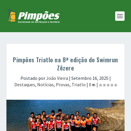
Pimpões Triatlo na 8ª edição do Swimrun
Zêzere
Postado por
João Vieira
|
Setembro 16, 2025
|
Destaques
,
Notícias
,
Provas
,
Triatlo
|
0
|