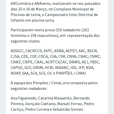
ANCoimbra e ANAveiro, realizaram-se nos passados
dias 15 e 16 de Março, no Complexo Municipal de
Piscinas de Leiria, o Campeonato Inter Distrital de
Infantis em piscina curta.
Participaram nesta prova 319 nadadores (161
feminino e 158 masculinos), em representação dos
seguintes clubes:
ASSSCC, CACRCCD, AVFC, ADBA, AEFDT, AAC, BSCN,
CJSA, CDE, CDF, CDCA, CGA, CIM, CNVA, CNAC, CNMC,
CNNZ, CNPE, CNAL, ACRTCV,CAC, DNMG, AEJ, FBSC,
CAPGE, GCF, GRVM, HCM, INDANC, IDV, JFP, NDA,
NDAP, SAA, SCA, SCE, OC e PIMPÕES / CIMAI.
A equipa dos Pimpões / Cimai, era composta pelos
seguintes nadadores:
Ana Figueiredo, Catarina Manuelito, Bernardo
Pereira, Gonçalo Caetano, Manuel Ferraz, Pedro
Carriço, Pedro Correia e Sebastião Gomes.