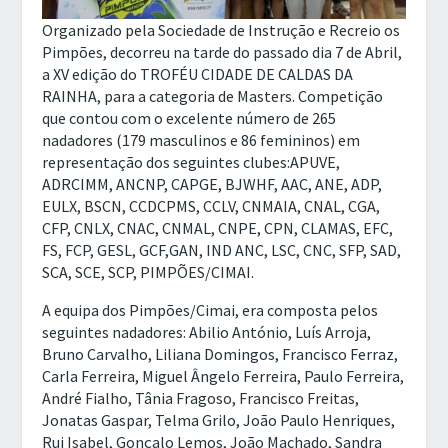
Organizado pela Sociedade de Instrução e Recreio os
Pimpões, decorreu na tarde do passado dia 7 de Abril,
a XV edição do TROFÉU CIDADE DE CALDAS DA
RAINHA, para a categoria de Masters. Competição
que contou com o excelente número de 265
nadadores (179 masculinos e 86 femininos) em
representação dos seguintes clubes:APUVE,
ADRCIMM, ANCNP, CAPGE, BJWHF, AAC, ANE, ADP,
EULX, BSCN, CCDCPMS, CCLV, CNMAIA, CNAL, CGA,
CFP, CNLX, CNAC, CNMAL, CNPE, CPN, CLAMAS, EFC,
FS, FCP, GESL, GCF,GAN, IND ANC, LSC, CNC, SFP, SAD,
SCA, SCE, SCP, PIMPÕES/CIMAI.
A equipa dos Pimpões/Cimai, era composta pelos
seguintes nadadores: Abilio António, Luís Arroja,
Bruno Carvalho, Liliana Domingos, Francisco Ferraz,
Carla Ferreira, Miguel Ângelo Ferreira, Paulo Ferreira,
André Fialho, Tânia Fragoso, Francisco Freitas,
Jonatas Gaspar, Telma Grilo, João Paulo Henriques,
Rui Isabel, Gonçalo Lemos, João Machado, Sandra