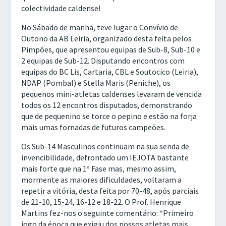
colectividade caldense!
No Sábado de manhã, teve lugar o Convívio de
Outono da AB Leiria, organizado desta feita pelos
Pimpões, que apresentou equipas de Sub-8, Sub-10 e
2 equipas de Sub-12. Disputando encontros com
equipas do BC Lis, Cartaria, CBL e Soutocico (Leiria),
NDAP (Pombal) e Stella Maris (Peniche), os
pequenos mini-atletas caldenses levaram de vencida
todos os 12 encontros disputados, demonstrando
que de pequenino se torce o pepino e estão na forja
mais umas fornadas de futuros campeões.
Os Sub-14 Masculinos continuam na sua senda de
invencibilidade, defrontado um IEJOTA bastante
mais forte que na 1ª Fase mas, mesmo assim,
mormente as maiores dificuldades, voltaram a
repetir a vitória, desta feita por 70-48, após parciais
de 21-10, 15-24, 16-12 e 18-22. O Prof. Henrique
Martins fez-nos o seguinte comentário: “Primeiro
jogo da época que exigiu dos nossos atletas mais