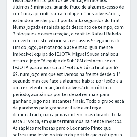
resultado em 10 pontos de vantagem até aos
últimos 5 minutos, quando fruto de algum excesso de
confiança permitiram a “colagem” aos adversários,
estando a perder por 1 ponto a 15 segundos do fim!
Numa jogada ensaiada após desconto de tempo, com
2 bloqueios e desmarcação, o capitão Rafael Rebelo
converte o cesto vitorioso a escassos 5 segundos do
fim do jogo, derrotando a até então igualmente
imbatível equipa do IEJOTA. Miguel Sousa analisou
assim o jogo: “A equipa de Sub18M deslocou-se ao
IEJOTA para encerrar a 1ª volta. Vitória final por 68-
69, num jogo em que estivemos na frente desde o 1º
segundo mas que face a algumas baixas por lesão e a
uma excelente reacção do adversário no último
período, acabámos por ter de sofrer mais para
ganhar o jogo nos instantes finais. Todo o grupo está
de parabéns pela grande atitude e entrega
demonstrada, não apenas ontem, mas durante toda
esta 1ª volta, em que terminamos na frente invictos.
As rápidas melhoras para o Leonardo Pinto que
sofreu uma lesão no inicio da partida que o obrigou a