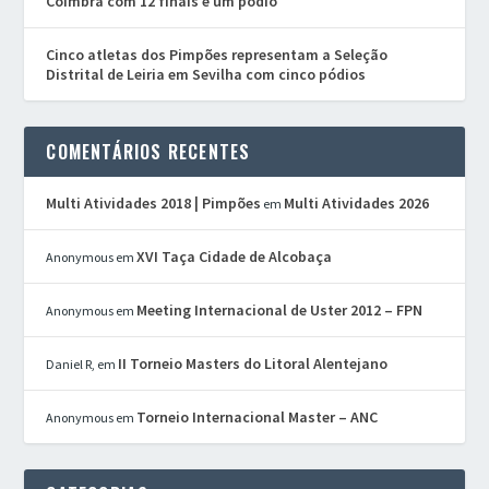
Coimbra com 12 finais e um pódio
Cinco atletas dos Pimpões representam a Seleção
Distrital de Leiria em Sevilha com cinco pódios
COMENTÁRIOS RECENTES
Multi Atividades 2018 | Pimpões
Multi Atividades 2026
em
XVI Taça Cidade de Alcobaça
Anonymous
em
Meeting Internacional de Uster 2012 – FPN
Anonymous
em
II Torneio Masters do Litoral Alentejano
Daniel R,
em
Torneio Internacional Master – ANC
Anonymous
em