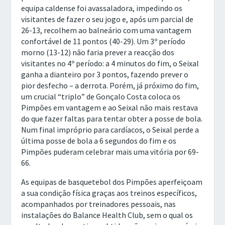
equipa caldense foi avassaladora, impedindo os
visitantes de fazer o seu jogo e, após um parcial de
26-13, recolhem ao balneário com uma vantagem
confortável de 11 pontos (40-29). Um 3º período
morno (13-12) não faria prever a reacção dos
visitantes no 4º período: a 4 minutos do fim, o Seixal
ganha a dianteiro por 3 pontos, fazendo prever o
pior desfecho – a derrota. Porém, já próximo do fim,
um crucial “triplo” de Gonçalo Costa coloca os
Pimpões em vantagem e ao Seixal não mais restava
do que fazer faltas para tentar obter a posse de bola.
Num final impróprio para cardíacos, o Seixal perde a
última posse de bola a 6 segundos do fim e os
Pimpões puderam celebrar mais uma vitória por 69-
66.
As equipas de basquetebol dos Pimpões aperfeiçoam
a sua condição física graças aos treinos específicos,
acompanhados por treinadores pessoais, nas
instalações do Balance Health Club, sem o qual os