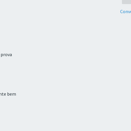
Conv
 prova
ente bem