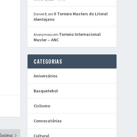
II Torneio Masters do Litoral
Daniel R,
em
Alentejano
Torneio Internacional
Anonymous
em
Master – ANC
CATEGORIAS
Aniversários
Basquetebol
Ciclismo
Convocatórias
óximo
Cultural