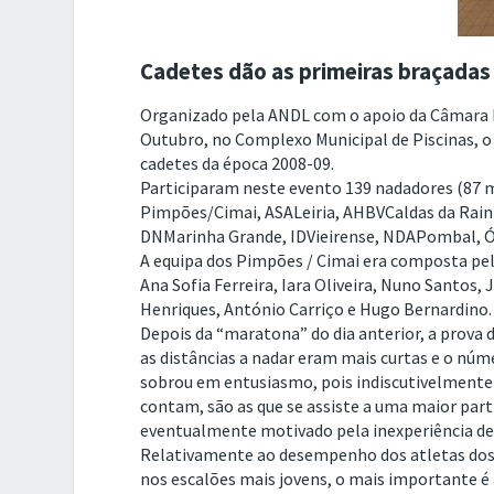
Cadetes dão as primeiras braçadas
Organizado pela ANDL com o apoio da Câmara Mu
Outubro, no Complexo Municipal de Piscinas, o
cadetes da época 2008-09.
Participaram neste evento 139 nadadores (87 m
Pimpões/Cimai, ASALeiria, AHBVCaldas da Rai
DNMarinha Grande, IDVieirense, NDAPombal, Ó
A equipa dos Pimpões / Cimai era composta pel
Ana Sofia Ferreira, Iara Oliveira, Nuno Santos,
Henriques, António Carriço e Hugo Bernardino.
Depois da “maratona” do dia anterior, a prov
as distâncias a nadar eram mais curtas e o núm
sobrou em entusiasmo, pois indiscutivelmente 
contam, são as que se assiste a uma maior part
eventualmente motivado pela inexperiência de 
Relativamente ao desempenho dos atletas dos P
nos escalões mais jovens, o mais importante é 