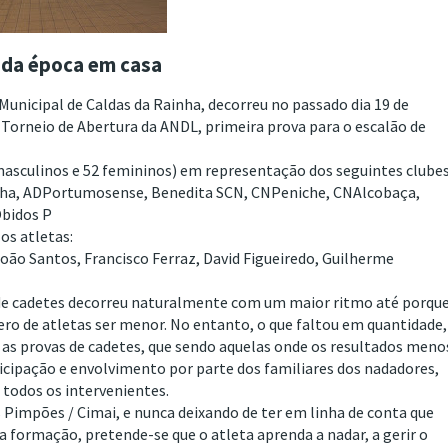
 da época em casa
nicipal de Caldas da Rainha, decorreu no passado dia 19 de
 Torneio de Abertura da ANDL, primeira prova para o escalão de
asculinos e 52 femininos) em representação dos seguintes clubes
nha, ADPortumosense, Benedita SCN, CNPeniche, CNAlcobaça,
bidos P
os atletas:
 João Santos, Francisco Ferraz, David Figueiredo, Guilherme
a de cadetes decorreu naturalmente com um maior ritmo até porqu
ero de atletas ser menor. No entanto, o que faltou em quantidade,
as provas de cadetes, que sendo aquelas onde os resultados meno
icipação e envolvimento por parte dos familiares dos nadadores,
todos os intervenientes.
impões / Cimai, e nunca deixando de ter em linha de conta que
a formação, pretende-se que o atleta aprenda a nadar, a gerir o