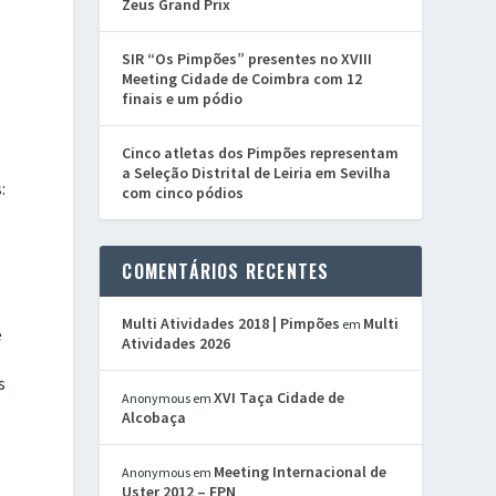
Zeus Grand Prix
SIR “Os Pimpões” presentes no XVIII
Meeting Cidade de Coimbra com 12
finais e um pódio
Cinco atletas dos Pimpões representam
a Seleção Distrital de Leiria em Sevilha
:
com cinco pódios
COMENTÁRIOS RECENTES
Multi Atividades 2018 | Pimpões
Multi
em
e
Atividades 2026
s
XVI Taça Cidade de
Anonymous
em
Alcobaça
Meeting Internacional de
Anonymous
em
Uster 2012 – FPN