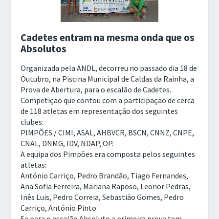
Cadetes entram na mesma onda que os
Absolutos
Organizada pela ANDL, decorreu no passado dia 18 de
Outubro, na Piscina Municipal de Caldas da Rainha, a
Prova de Abertura, para o escalão de Cadetes.
Competição que contou com a participação de cerca
de 118 atletas em representação dos seguintes
clubes:
PIMPÕES / CIMI, ASAL, AHBVCR, BSCN, CNNZ, CNPE,
CNAL, DNMG, IDV, NDAP, OP.
A equipa dos Pimpões era composta pelos seguintes
atletas:
António Carriço, Pedro Brandão, Tiago Fernandes,
Ana Sofia Ferreira, Mariana Raposo, Leonor Pedras,
Inês Luis, Pedro Correia, Sebastião Gomes, Pedro
Carriço, António Pinto.
Se para o escalão Absoluto a primeira prova tem