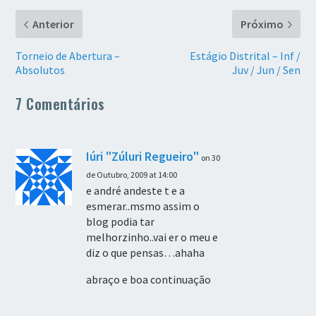
Anterior
Próximo
Torneio de Abertura –
Estágio Distrital – Inf /
Absolutos
Juv / Jun / Sen
7 Comentários
Iúri "Zúluri Regueiro"
on 30
de Outubro, 2009 at 14:00
e andré andeste t e a
esmerar..msmo assim o
blog podia tar
melhorzinho..vai er o meu e
diz o que pensas…ahaha
abraço e boa continuação