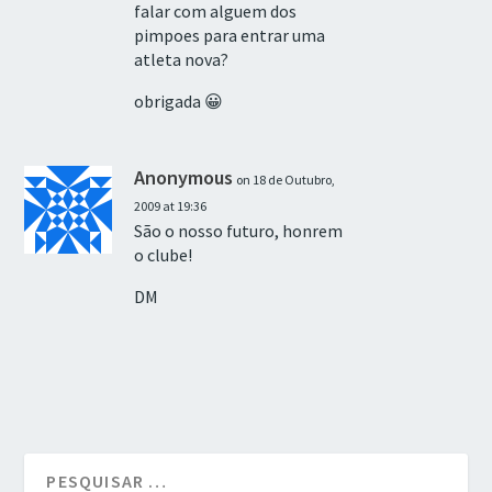
falar com alguem dos
pimpoes para entrar uma
atleta nova?
obrigada 😀
Anonymous
on 18 de Outubro,
2009 at 19:36
São o nosso futuro, honrem
o clube!
DM