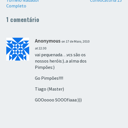
Torneio Nadador
Convocatória 15
Completo
1 comentário
Anonymous
on 17 de Maio, 2010
at 22:30
vai pequenada…vcs são os
nossos heróis:)..a alma dos
Pimpões:)
Go Pimpões!!!!
Tiago (Master)
GOOoooo SOOOfiaaa:)))