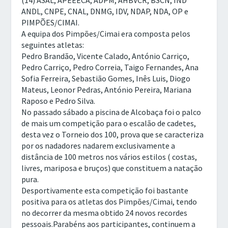
(14) ASAL, APEEECA, ADPM, AHBVCR, BSCN, IND
ANDL, CNPE, CNAL, DNMG, IDV, NDAP, NDA, OP e
PIMPÕES/CIMAI.
A equipa dos Pimpões/Cimai era composta pelos
seguintes atletas:
Pedro Brandão, Vicente Calado, António Carriço,
Pedro Carriço, Pedro Correia, Taigo Fernandes, Ana
Sofia Ferreira, Sebastião Gomes, Inês Luis, Diogo
Mateus, Leonor Pedras, António Pereira, Mariana
Raposo e Pedro Silva.
No passado sábado a piscina de Alcobaça foi o palco
de mais um competição para o escalão de cadetes,
desta vez o Torneio dos 100, prova que se caracteriza
por os nadadores nadarem exclusivamente a
distância de 100 metros nos vários estilos ( costas,
livres, mariposa e bruços) que constituem a natação
pura.
Desportivamente esta competição foi bastante
positiva para os atletas dos Pimpões/Cimai, tendo
no decorrer da mesma obtido 24 novos recordes
pessoais.Parabéns aos participantes, continuem a