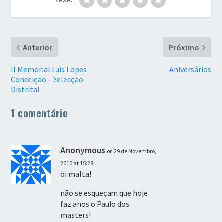
TAXA:
Anterior
Próximo
II Memorial Luis Lopes
Aniversários
Conceição – Selecção
Distrital
1 comentário
Anonymous
on 29 de Novembro,
2010 at 15:28
oi malta!
não se esqueçam que hoje
faz anos o Paulo dos
masters!