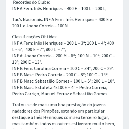
Recordes do Clube
:
INF A Fem: Inês Henriques – 400 E – 100 L – 200 L;
Tac’s Nacionais:
INF A Fem: Inês Henriques – 400 E e
200 L e Joana Correia – 100M
Classificações Obtidas:
INF A Fem: Inês
Henriques –
200 L – 3ª;
100 L – 4ª; 400
L – 6ª; 400 E – 7ª; 800 L – 7ª;
INF A: Joana Correia – 200 M – 6ª; 100 M – 10ª; 200 C –
13ª; 200 E – 13ª.
INF B Fem: Carolina Correia – 100 C – 34ª; 200 C – 29ª.
INF B Masc: Pedro Correia – 200 C – 8º; 100 C – 13º;
INF B Masc: Sebastião Gomes – 100 L – 5ª; 200 L – 10º.
INF B Masc: Estafeta 4x100E – 4º – Pedro Correia,
Pedro Carriço, Manuel Ferraz e Sebastião Gomes.
Tratou-se de mais uma boa prestação do jovens
nadadores dos Pimpões, estando em particular
destaque a Inês Henriques com seu terceiro lugar,
mas também todos os outros estiveram muito bem,