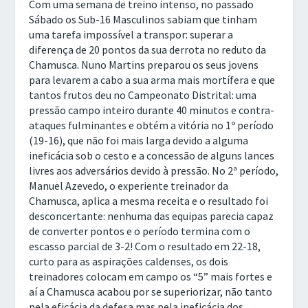
Com uma semana de treino intenso, no passado
Sábado os Sub-16 Masculinos sabiam que tinham
uma tarefa impossível a transpor: superar a
diferença de 20 pontos da sua derrota no reduto da
Chamusca. Nuno Martins preparou os seus jovens
para levarem a cabo a sua arma mais mortífera e que
tantos frutos deu no Campeonato Distrital: uma
pressão campo inteiro durante 40 minutos e contra-
ataques fulminantes e obtém a vitória no 1º período
(19-16), que não foi mais larga devido a alguma
ineficácia sob o cesto e a concessão de alguns lances
livres aos adversários devido à pressão. No 2ª período,
Manuel Azevedo, o experiente treinador da
Chamusca, aplica a mesma receita e o resultado foi
desconcertante: nenhuma das equipas parecia capaz
de converter pontos e o período termina com o
escasso parcial de 3-2! Com o resultado em 22-18,
curto para as aspirações caldenses, os dois
treinadores colocam em campo os “5” mais fortes e
aí a Chamusca acabou por se superiorizar, não tanto
pela eficácia da defesa mas pela ineficácia dos